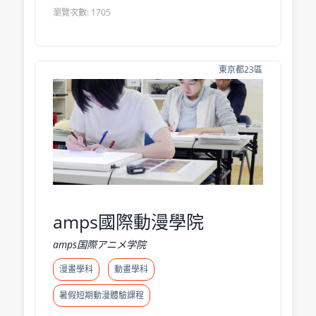
瀏覽次數: 1705
東京都23區
amps國際動漫學院
amps国際アニメ学院
漫畫學科
動畫學科
暑假短期動漫體驗課程