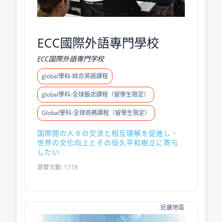
ECC國際外語專門學校
ECC国際外語専門学校
global學科-綜合英語課程
global學科-全球飯店課程（留學生限定）
Global學科-全球商務課程（留學生限定）
国際間の人々の交流と相互理解を促進し、
世界の文化向上とその恒久平和樹立に寄与
したい
瀏覽次數: 1718
近畿地區