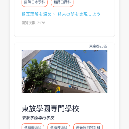
國際日本學科
翻譯口譯科
相互理解を深め、 将来の夢を実現しよう
瀏覽次數: 2176
東京都23區
東放學園專門學校
東放学園専門学校
傳播藝術科
傳播技術科
燈光照明設計科