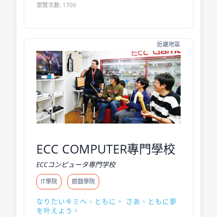
瀏覽次數: 1709
近畿地區
ECC COMPUTER專門學校
ECCコンピュータ専門学校
IT學院
遊戲學院
なりたいキミへ、ともに。 さあ、ともに夢
を叶えよう。