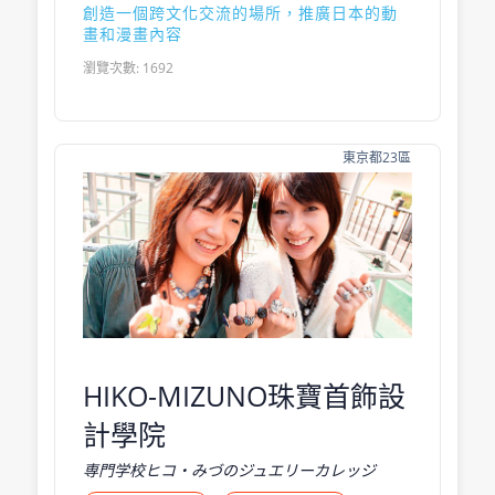
創造一個跨文化交流的場所，推廣日本的動
畫和漫畫內容
瀏覽次數: 1692
東京都23區
HIKO-MIZUNO珠寶首飾設
計學院
専門学校ヒコ・みづのジュエリーカレッジ