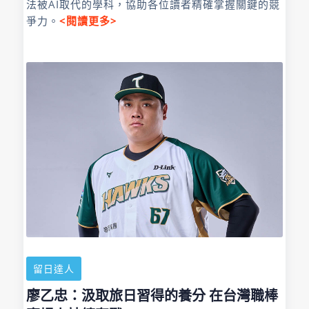
法被AI取代的學科，協助各位讀者精確掌握關鍵的競
爭力。
<閱讀更多>
留日達人
廖乙忠：汲取旅日習得的養分 在台灣職棒