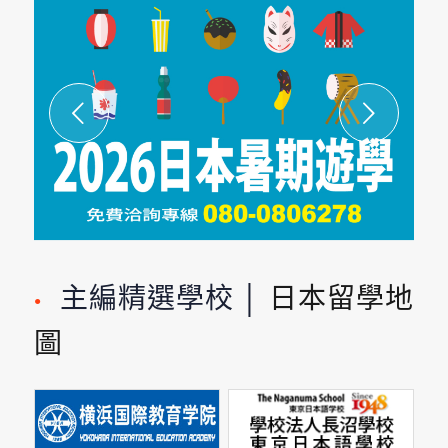
下一頁
主編精選學校 │
日本留學地
●
圖