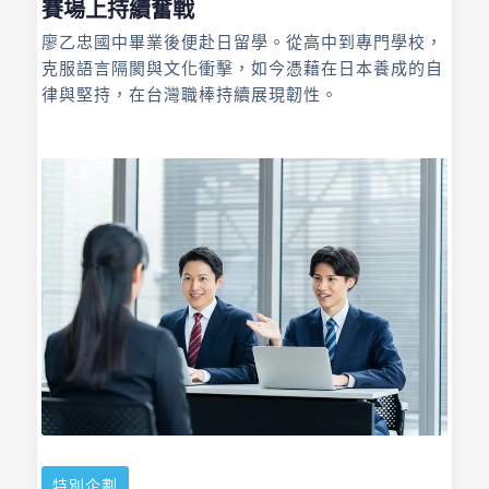
賽場上持續奮戰
廖乙忠國中畢業後便赴日留學。從高中到專門學校，
克服語言隔閡與文化衝擊，如今憑藉在日本養成的自
律與堅持，在台灣職棒持續展現韌性。
特別企劃