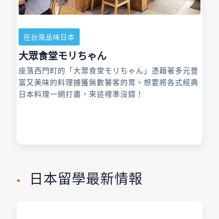
在台灣品味日本
大眾食堂モリちゃん
座落西門町的「大眾食堂モリちゃん」憑藉著多元豐
富又美味的料理擄獲無數饕客的胃。想要將各式經典
日本料理一網打盡，來這裡準沒錯！
日本留學最新情報
●