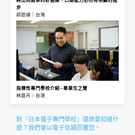
跨出同語系的舒適圈，口語能力必然有明顯的進
業界對於專業人才的需求非常穩定，所以
教育實績，本科學生每人約有200件以上
步
不受景氣影響，能夠安心的工作。
的求才招募，進而保持了高就職率的佳
邱劭揚｜台灣
本科學生的就職率，每年都幾近100％，
績。
並且備有協助學生進入業界頂尖企業的相
關就職輔導措施。
招生名額：
專攻領域分組
招生名額：
專攻領域分組
指標性專門學校介紹─畢業生之聲
林庭卉｜台灣
對『日本電子專門學校』還想要知道什
麼？我們會以電子信箱回覆您。