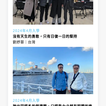
講授與實習並行的學習方式・初學者也能
更在課程規劃中加入了「人工智能」、
招生名額：
入學時必要日語程度
N2
自本校導入思科網路學會(Cisco
續3屆培養出日本選手。
的支援制度。
安心的學習環境
「大數據」和「物聯網」等專業知識。
Networking Academy)起，已累積有20
專攻領域分組
所有教學內容均使用本校的原創教材，讓
招生名額：
年的實際教育成果。透過規劃有世界尖端
招生名額：
最不被景氣所影響的學科，目標是考上金
沒有相關經驗的同學也能輕鬆跟上課程。
水準技術的教學方案，培育出企業渴求的
飯碗的電氣主任技術者證照
專攻領域分組
專攻領域分組
網路安全工程師。
獲日本經濟產業省認可，本科全體學生在
招生名額：
2024年4月入學
學生可在與現實環境極為相似的課堂中，
修畢第一年課程後即可取得「第二種電機
沒有天生的勇敢，只有日復一日的堅持
學習如針對電腦駭客等的應對措施。
工事士」證照。
劉妤蓉｜台灣
目前已有相當多的畢業生活躍在IT業界的
在經濟不景氣的情況下，本科學生每年仍
各大企業中。
有幾乎100%的就業率。包括自營業者在
學科重點
內，共有超過3000多名的畢業生活躍於
招生名額：
相關業界中。
本學科規劃的課程中，包含了足以製作各
學科重點
透過足以應對網絡、太陽能發電系統等業
種領域所需的硬體製作技術、驅動各種硬
合格率只有10%的超難關國家考試證照
界最新技術的課程規劃，學生不只能夠學
體設備所需要的系統製作、程式撰寫技術
「第二種・第三種電器主任技術者」，本
到各種尖端技術，在畢業後也能夠進入各
的教學內容。
科學生可免試取得。（本科學生畢業後，
種相關業界發揮個人才能。
本科學生除了在全國專門學校的競技用雙
「第二種」的實務經歷超過5年、「第三
足機器人大賽取得優勝之外，也同時獲得
招生名額：
種」的實務經歷超過2年，皆可透過申
日本的教育部部長獎。
2024年4月入學
請，免試取得證照）
本科畢業生大約2萬名。由於長年以來的
專攻領域分組