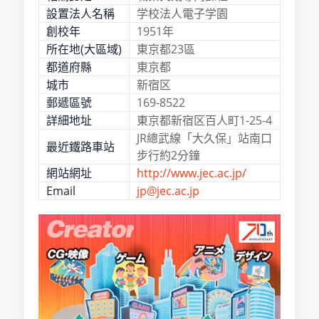
設置法人名稱
学校法人電子学園
創校年
1951年
所在地(大區域)
東京都23區
都道府縣
東京都
城市
新宿区
郵遞區號
169-8522
詳細地址
東京都新宿区百人町1-25-4
JR總武線「大久保」站南口
最近鐵路車站
步行約2分鐘
網站網址
http://www.jec.ac.jp/
Email
jp@jec.ac.jp