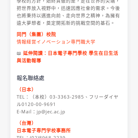
學校的方針，始終貫徹的是，走在世界的尖端，
把世界放入視野中，迅速因應社會的需求。今後
也將秉持以邁進向前、走向世界之精神，為擁有
遠大夢想者，奠定開拓新的挑戰空間的基石。
同門（集團）校院
情報経営イノベーション専門職大学
📖
延伸閱讀：
日本電子專門學校 學生在日生活
與活動報導
報名聯絡處
（日本）
TEL：（本校）03-3363-2985、フリーダイヤ
ル0120-00-9691
E-Mail：jp@jec.ac.jp
（台灣）
日本電子専門学校事務所
TEL：(02)8968-2239