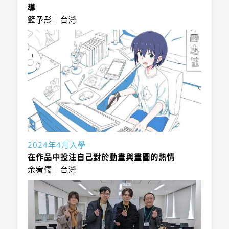
・日本語能力：
專業人才培育課程。
在學滿6個月以
術、攝影、動畫音效等等，行業所必備的
分以上；或BJT商
報考方法說明
不可或缺的攝影技巧、乃至CG合成技術
件審查、筆試、
導
400分以上。
本科系畢業生參加過許多知名作品的製
教育振興協會認
N2(2級)合格；或
・海外報名：可
上；或BJT商務日
相關知識都是學習的重點。
用日語400分以
等全面性的專業技術。
面試
籃予彤｜台灣
作，包括「航海王」、「精靈寶可夢、
定之日本語學校
招生名額：
日本留學試驗日
・考選方式：文
初學者也能學會的5階段學習法
語能力考試取得
從日本最大規模的動畫教育機關的本科畢
上；或(財)日本語
入學時必要日語程度
N2
・日本語能力：
「Fate / Staynight」、「進擊的巨人」、
在學滿6個月以
本語科取得200
件審查、筆試、
400分以上。
業之後，學生幾乎都被延攬到有名的動畫
招生名額：
教育振興協會認
N2(2級)合格；或
「刀劍亂舞」等。
上；或BJT商務日
分以上；或BJT商
報考方法說明
面試
公司，並且深得業界的肯定與信賴，每年
定之日本語學校
本學科為3年制課程，有充足的時間培養
日本留學試驗日
語能力考試取得
用日語400分以
入學時必要日語程度
N2
・日本語能力：
畢業生的就職率幾乎是100%。
在學滿6個月以
學生擁有更高的技術和知識，並可以獲得
招生名額：
本語科取得200
400分以上。
上；或(財)日本語
N2(2級)合格；或
有製作出世界有名的動畫製作人的直接指
上；或BJT商務日
更多的資格證書。
分以上；或BJT商
報考方法說明
教育振興協會認
以IT業界的標準「共通キャリア・スキル
日本留學試驗日
導，並且輔以專業配置的器材，讓學生在
語能力考試取得
許多學生畢業後以高級系統工程師的身份
用日語400分以
入學時必要日語程度
N2
定之日本語學校
フレームワーク（CCSF）」為課程規劃
本語科取得200
校期間就能熟練業界正在使用的器材。
400分以上。
活躍中，有不少畢業生是進入如佳能、軟
上；或(財)日本語
在學滿6個月以
的準則，協助學生獲得IT業界所需求的尖
分以上；或BJT商
報考方法說明
銀、雅虎等大手企業工作。
教育振興協會認
學科重點
初學者也能學會的5階段學習法
上；或BJT商務日
端技術。
招生名額：
用日語400分以
入學時必要日語程度
N2
本學科是日本國內首次與オラクル公司合
定之日本語學校
語能力考試取得
除了國家級證照「基本情報技術者」之
上；或(財)日本語
50年的情報處理教育已培育了很多優秀的
作的學科，引進オラクル學院，讓學生能
在學滿6個月以
2024年4月入學
400分以上。
外，對於取得「應用情報技術者」證照方
教育振興協會認
透過即時引進HTML5、CSS3等Web業界
程式設計師，其中包含電腦的初學者變成
在資源充沛的環境下學習。
上；或BJT商務日
在作品中投注自己對於動畫與畫圖的熱情
面也備有萬全的輔導體制。
定之日本語學校
最新技術的課程內容，培育專業設計師。
大企業所需要的程式設計師。
語能力考試取得
入學時必要日語程度
N2
余宥儒｜台灣
不只是培育企業需求的即戰力人才，基於
在學滿6個月以
課程中規劃了相當多實際製作如日本旅
招生名額：
以5階段學習法與6種自由選擇的方式，依
400分以上。
本校在人工智慧相關技術方面的教育，已
本學科與企業之間多年以來的信賴關係，
上；或BJT商務日
遊、明治、伊藤火腿等客戶的網站的實踐
照個人的進度來提升自己的能力。
經擁有32年的教學實績。
專攻領域分組
有相當多的畢業生目前正活躍於日立、
語能力考試取得
型教學。
本學科除了有基本情報技術者（校內修畢
入學時必要日語程度
N2
為了培育出擁有綜合性專業技能的次世代
NTT、富士通等業界頂尖企業中。
400分以上。
在世界各國的年輕技術家們競爭的技能奧
者可免除午前試驗）制度、開設輔導取得
學科重點
IT工程師，在傳統的系統開發技術之上，
林匹克大賽「Web設計專業」大賽上，連
證照的講座外，在就職活動方面也有紮實