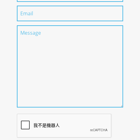
報名日期
2026年3月31日
・海外報名：可
（額滿為止）
・考選方式：文
件審查、筆試、
・海外報名：可
面試（使用
・考選方式：文
SKYPE或
件審查、筆試、
ZOOM）
面試（使用
・日本語能力：
SKYPE或
N2(2級)合格；或
報考方法說明
ZOOM）
日本留學試驗日
・日本語能力：
本語科取得200
N1(1級)合格；或
報考方法說明
分以上；或
日本留學試驗日
（財）日本語教
本語科取得200
育振興協會認定
分以上；或
之日本語學校在
（財）日本語教
學滿6個月以上
育振興協會認定
之日本語學校在
入學時必要日語程度
N2
學滿6個月以上