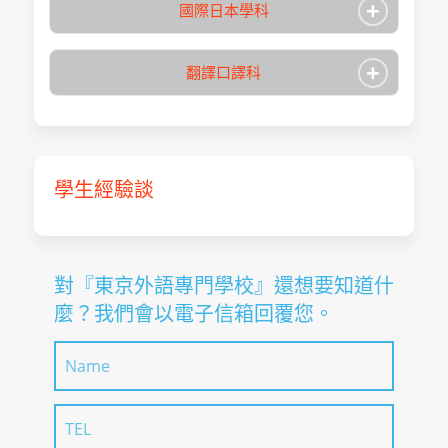
+
國際日本學科
+
翻譯口譯科
學生經驗談
學校名稱
東京外語專門學校
入學月
4月
修業期間
2年
學校名稱
東京外語專門學校
對『東京外語專門學校』還想要知道什
總學習時數
1710
入學月
4月
麼？我們會以電子信箱回覆您。
專攻領域
語學・觀光・飯店
修業期間
2年
取得學位/稱號
專門士
總學習時數
1710
2025年9月1日～
專攻領域
語學・觀光・飯店
報名日期
2026年3月31日
取得學位/稱號
專門士
（額滿為止）
2025年9月1日～