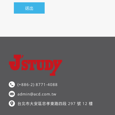
入學時必要日語程度
N1
招生名額：
專攻領域分組
招生名額：
(+886-2) 8771-4088
admin@acd.com.tw
台北市大安區忠孝東路四段 297 號 12 樓