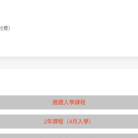
免付費）
週週入學課程
2年課程（4月入學）
學校名稱
草苑
1月
入學月
10月