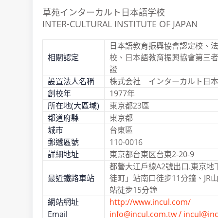
草苑インターカルト日本語学校
INTER-CULTURAL INSTITUTE OF JAPAN
日本語教育振興協會認定校、
相關認定
校、日本語教育振興協會第三者評
證
設置法人名稱
株式会社 インターカルト日
創校年
1977年
所在地(大區域)
東京都23區
都道府縣
東京都
城市
台東區
郵遞區號
110-0016
詳細地址
東京都台東区台東2-20-9
都營大江戶線A2號出口.東京地
最近鐵路車站
徒町」站南口徒步11分鐘、JR山
站徒步15分鐘
網站網址
http://www.incul.com/
Email
info@incul.com.tw / incul@in