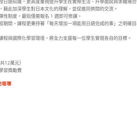
授日語知識，更高度重視提升學生在實際生活、升學面試與求職場合
，藉此加深學生對日本文化的理解，並促進同儕間的交流。
性制度，最短僅需報名 1 週即可修課。
習期間，課程更秉持著「每天增加一項能用日語完成的事」之明確目
課程與國際化學習環境，將全力支援每一位學生實現各自的目標。
共12萬元）
學習獎勵費
動報導