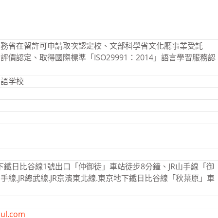
法務省在留許可申請取次認定校、文部科學省文化廳事業受託
價認定、取得國際標準「ISO29991：2014」語言學習服務認
本語学校
下鐵日比谷線1號出口「仲御徒」車站徒步8分鐘、JR山手線「御
手線.JR總武線.JR京濱東北線.東京地下鐵日比谷線「秋葉原」車
cul.com