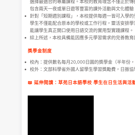
選擇最適合的專屬課程。本校的教育理念不僅止於傳
包含兩天一夜或單日遊等豐富的課外活動與文化體驗
針對「短期週別課程」，本校提供每週一皆可入學的彈
學生不僅能配合原本的學校或工作行程，靈活安排學
能讓學生真正開口使用日語交流的實用型實踐課程。
綜上所述，本校具備能因應多元學習需求的完善教育
獎學金制度
校內：提供數名每月20,000日圓的獎學金（半年份，
校外：文部科學省外國人留學生學習獎勵費，日振協
📖 延伸閱讀：
草苑日本語學校 學生在日生活與活