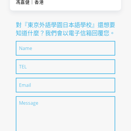
・高中畢業者，
預定入學的同一年
馮嘉健｜香港
入學資格
報名日期
育理念與目的，
須具備 JLPT N5
5月中旬
・在母國完成12
並認同其教育方
等「日本語教育
年以上學校教育
針，且有意願學
入學資格
參照框架」A1 程
者，或具備同等
對『東京外語學園日本語學校』還想要
習至課程結束者
・在母國完成12
度的日語能力，
以上資格者
知道什麼？我們會以電子信箱回覆您。
・有能力支付留
年以上學校教育
報考方法說明
・大學畢業者，
・高中畢業者，
學期間所需經
者，或具備同等
須提出大學畢業
須具備 JLPT N5
費，並能完成本
以上資格者
證書，或效力同
等「日本語教育
次課程者
・高中畢業者，
等正本之證明
參照框架」A1 程
・身心健康，能
須具備 JLPT N5
報考方法說明
・理解本校之教
度的日語能力，
專心投入學業者
等「日本語教育
育理念與目的，
・大學畢業者，
參照框架」A1 程
並認同其教育方
甄選方式
須提出大學畢業
度的日語能力，
針，且有意願學
・文件審查、面
證書，或效力同
・大學畢業者，
習至課程結束者
試
等正本之證明
須提出大學畢業
報考方法說明
・有能力支付留
・理解本校之教
證書，或效力同
入學時必要日語程度
入門~N5
學期間所需經
育理念與目的，
等正本之證明
費，並能完成本
並認同其教育方
報考方法說明
・理解本校之教
校整個課程者
針，且有意願學
育理念與目的，
・身心健康，能
習至課程結束者