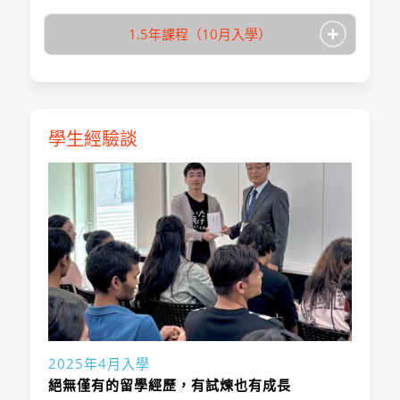
+
1.5年課程（10月入學）
東京外語學園日本
學校名稱
語學校
入學月
未設定
東京外語學園日本
學校名稱
修業期間
1年
語學校
學生經驗談
總學習時數
800
入學月
1月、4月
東京外語學園日本
學校名稱
升學日本語、生活
修業期間
1~3個月
語學校
學習目的
會話日本語
總學習時數
180
入學月
4月
東京外語學園日本
取得學位/稱號
未設定
學校名稱
學習目的
生活會話日本語
修業期間
2年
語學校
入學前一年10月
取得學位/稱號
未設定
報名日期
總學習時數
1,624
入學月
10月
31日
1個月前或額滿為
升學日本語、生活
修業期間
1.5年
報名日期
學習目的
止
入學資格
會話日本語
總學習時數
1218
・在母國完成12
取得學位/稱號
未設定
入學資格
升學日本語、生活
年以上學校教育
學習目的
入學前一年10月
・年滿18歲，有
會話日本語
報名日期
者，或具備同等
2025年4月入學
31日
自主能力行為者
取得學位/稱號
未設定
以上資格者
絕無僅有的留學經歷，有試煉也有成長
・理解本校之教