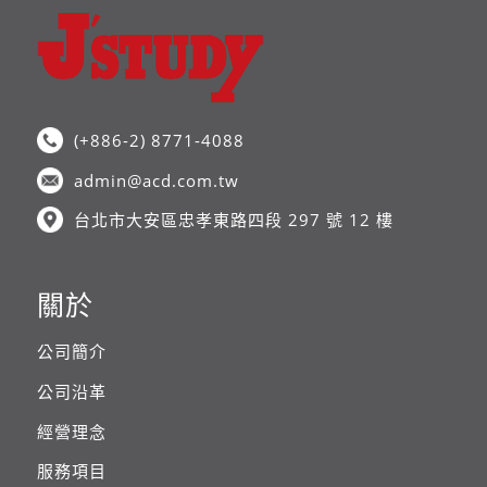
為目標。 透過了解日本文化與校外教學，
每學年實施A課程800小時・B課程600小
初級
培養活學活用的溝通能力。
時。
每週20小時（每週5天）的課程。
【達成目標】：相當於 JLPT N5～N4 ／ 相
使用綜合教科書，針對發音、漢字、聽
每學年實施A課程800小時・B課程600小
當於 CEFR A1
力、閱讀、能力測驗對策進行徹底指導。
時。
從日語基礎開始，以掌握日常會話與文法
(+886-2) 8771-4088
使用綜合教科書，針對發音、漢字、聽
中級
為目標。
力、閱讀、能力測驗對策進行徹底指導。
透過了解日本文化與校外教學，培養活學
admin@acd.com.tw
從日語基礎開始，以掌握日常會話與文法
活用的溝通能力。
為目標。
台北市大安區忠孝東路四段 297 號 12 樓
【達成目標】：相當於 JLPT N5～N4 ／ 相
每週20小時（每週5天），每個級別實施
透過了解日本文化與校外教學，培養活學
當於 CEFR A1
200小時的課程。
活用的溝通能力。
除了綜合教科書、發音、漢字外，正式導
【達成目標】：相當於 JLPT N5～N4 ／ 相
關於
中級
入【會話】。
當於 CEFR A1
持續進行聽力、閱讀、能力測驗對策。 強
公司簡介
化日常溝通能力，並持續實施日本文化理
中級
解與校外教學。
公司沿革
每週20小時（每週5天），每個級別實施
【達成目標】：相當於 JLPT N3～N2 ／ 相
200小時的課程。
經營理念
當於 CEFR A2～B1
除了綜合教科書、發音、漢字外，正式導
每週20小時（每週5天），每個級別實施
服務項目
入【會話】。