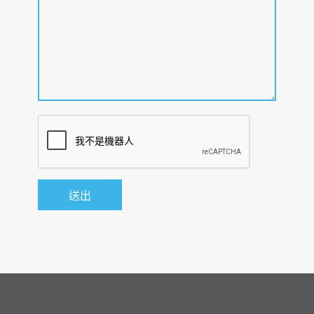
並認同其教育方
專心投入學業者
・有能力支付留
針，且有意願學
學期間所需經
甄選方式
習至課程結束者
費，並能完成本
・文件審查、面
・有能力支付留
校整個課程者
試
學期間所需經
・身心健康，能
費，並能完成本
專心投入學業者
入門~N5或同等日
校整個課程者
入學時必要日語程度
語能力試驗證明
甄選方式
・身心健康，能
・文件審查、面
專心投入學業者
試
甄選方式
・文件審查、面
入門~N5或同等日
入學時必要日語程度
初級
試
語能力試驗證明
入門~N5或同等日
入學時必要日語程度
每週20小時（每週5天）的課程。每學年
語能力試驗證明
實施A課程800小時・B課程600小時。
使用綜合教科書，針對發音、漢字、聽
初級
力、閱讀、能力測驗對策進行徹底指導。
從日語基礎開始，以掌握日常會話與文法
每週20小時（每週5天）的課程。