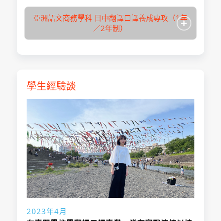
亞洲語文商務學科 日中翻譯口譯養成專攻（1年
+
／2年制）
關西外語專門學校
學校名稱
專門課程
入學月
4月
關西外語專門學校
學生經驗談
學校名稱
修業期間
2年
專門課程
總學習時數
未設定
入學月
4月
商業・社會、語
修業期間
2年
關西外語專門學校
專攻領域
學校名稱
學・觀光・飯店
專門課程
總學習時數
未設定
取得學位/稱號
專門士
入學月
4月
專攻領域
語學・觀光・飯店
報名日期
未設定
修業期間
2年
取得學位/稱號
專門士
總學習時數
未設定
報名日期
未設定
・海外報名：可
商業・社會、語
・考選方式：文
專攻領域
・海外報名：可
學・觀光・飯店
件審查、筆試、
2023年4月
報考方法說明
・考選方式：文
面試
取得學位/稱號
專門士