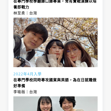
在專門學校學翻譯口譯專業，常有實戰演練以培
件審查、筆試、
・日本語能力：
報名日期
未設定
養即戰力
面試
N2(2級)合格
林至柔｜台灣
・日本語能力：
・海外報名：可
N2(2級)合格；或
入學時必要日語程度
N2
・考選方式：文
日本留學試驗日
件審查、筆試、
本語科取得220
面試
報考方法說明
分以上
・日本語能力：
報考方法說明
・其他語言能
N2(2級)合格；或
貿易業研究、國際觀光研究、國際行銷、
力：TOIEC須550
日本留學試驗日
商業英語研究、國際情勢研究、觀光英語
分以上（SEED英
本語科取得220
研究、OA實務演習、商務實用英語、其
語特別専攻則為
分以上
他相關檢定講座
JLPT N1合格
開設檢定講座，積極輔導學生考取各相關
+TOIEC 800分以
2022年4月入學
入學時必要日語程度
N2
資格
上）
在專門學校同時專攻國貿與英語，為在日就職做
好準備
招生名額：
入學時必要日語程度
N2~N1
李喻薇｜台灣
專攻領域分組