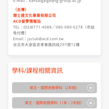
E-mail：kansaigaigo@tg-group.ac.jp
（台灣）
傑士達文化事業有限公司
ACD留學情報站
TEL：(02)8771-4088／080-080-6278（市話
免付費）
Email：jsclub@acd.com.tw
台北市大安區忠孝東路四段297號12樓
學科/課程相關資訊
+
英文・國際商務學科（2年制）
+
英文・國際商務學科（1年／2年制）