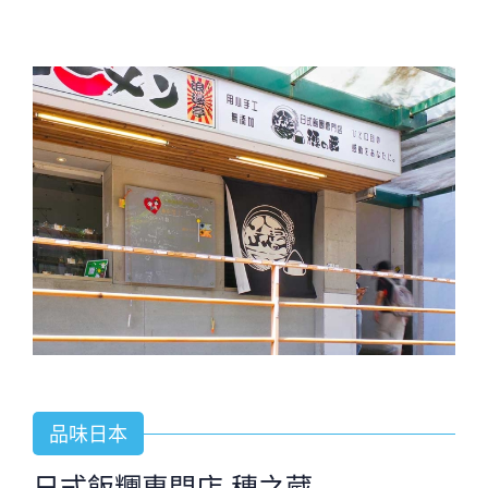
品味日本
日式飯糰專門店 穗之蔵