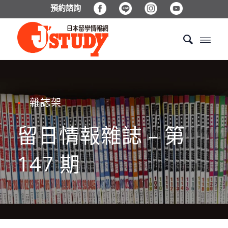
預約諮詢
雜誌架
●
留日情報雜誌 – 第
147 期