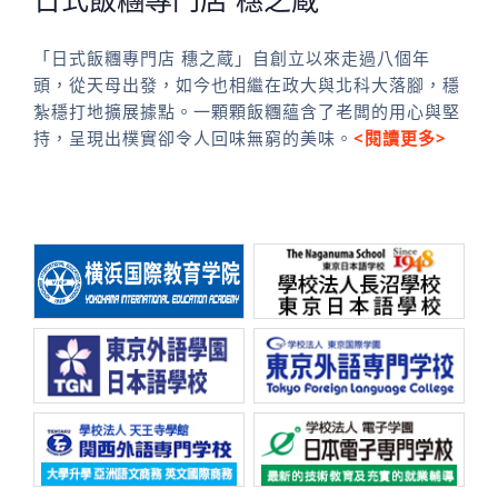
「日式飯糰專門店 穗之蔵」自創立以來走過八個年
頭，從天母出發，如今也相繼在政大與北科大落腳，穩
紮穩打地擴展據點。一顆顆飯糰蘊含了老闆的用心與堅
持，呈現出樸實卻令人回味無窮的美味。
<閱讀更多>