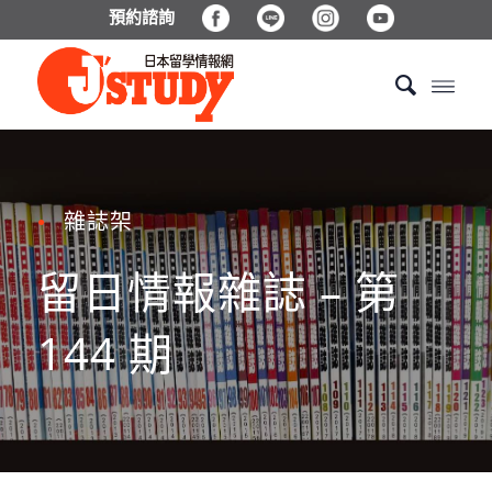
預約諮詢
雜誌架
●
留日情報雜誌 – 第
144 期