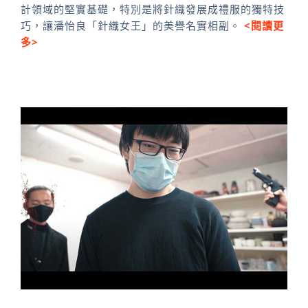
計領域的堅實基礎，特別是將針織發展成禮服的獨特技
巧，讓潘怡良「針織女王」的美譽名實相副。
<閱讀更
多>