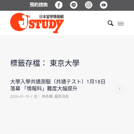
預約諮詢
標籤存檔：
東京大學
大學入學共通測驗（共通テスト）1月18日
落幕 「情報科」難度大幅提升
/
2026-01-19
在：
佈告欄
,
最新消息