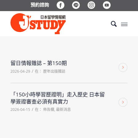
預約諮詢
留日情報雜誌 – 第150期
/
2026-04-29
在：
歷年出版雜誌
「150小時學習歷證明」走入歷史 日本留
學簽證審查必須有真實力
/
2026-04-15
在：
佈告欄
,
最新消息