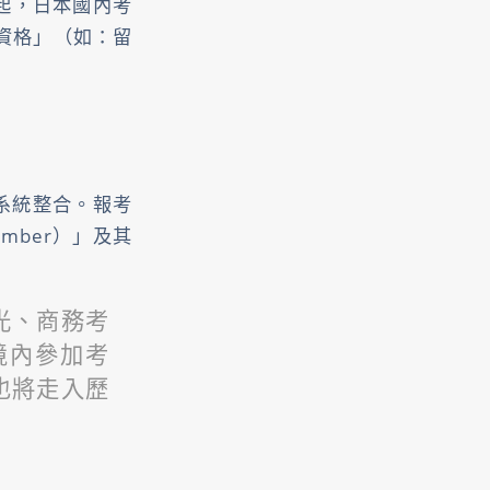
試起，日本國內考
資格」（如：留
分系統整合。報考
umber）」及其
光、商務考
境內參加考
也將走入歷