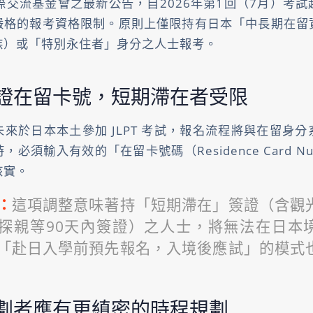
際交流基金會之最新公告，自2026年第1回（7月）考
嚴格的報考資格限制。原則上僅限持有日本「中長期在留
族）或「特別永住者」身分之人士報考。
證在留卡號，短期滯在者受限
來於日本本土參加 JLPT 考試，報名流程將與在留身
必須輸入有效的「在留卡號碼（Residence Card N
核實。
：
這項調整意味著持「短期滯在」簽證（含觀
探親等90天內簽證）之人士，將無法在日本
「赴日入學前預先報名，入境後應試」的模式
劃者應有更縝密的時程規劃