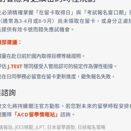
生必須精確掌握「在留卡取得日」與「考試報名窗口期」
通常為3-4月或8-9月）尚未領取在留卡，或身分正
法提供有效卡號而錯失應試機會。
輯部建議：
盡量在赴日前於國內取得目標等級證照。
評估
J.TEST
等同樣受入管局認可的檢定作為彈性銜接。
已在日同學務必留意在留卡更新進度，避免報名失敗。
與諮詢
 傑士達文化將持續關注官方動態。若您對未來的留學時程安
問團隊
「
ACD留學情報站
」
諮詢。
學情報站
,
JEES規範
,
JLPT
,
日本留學趨勢
,
日檢報名策略