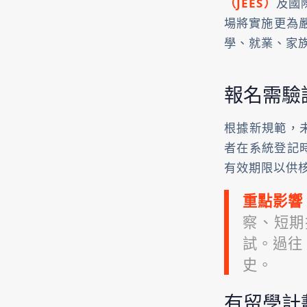
（JEES）
及國
場將實施更為
學、就業、家
報名需驗
根據新規範，未
者在系統登記時，
有效期限以供
重點影響
察、短期
試。過往
史。
有留學計