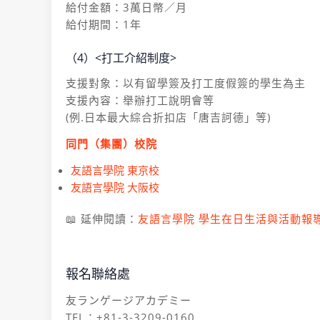
給付金額：3萬日幣／月
給付期間：1年
（4）<打工介紹制度>
支援對象：以有留學簽及打工度假簽的學生為主
支援內容：舉辦打工說明會等
(例.日本最大綜合折扣店「唐吉訶德」等)
同門（集團）校院
友語言學院 東京校
友語言學院 大阪校
📖 延伸閱讀：
友語言學院 學生在日生活與活動報
報名聯絡處
友ランゲージアカデミー
TEL：+81-3-3209-0160