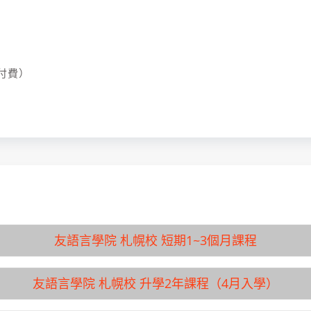
免付費）
友語言學院 札幌校 短期1~3個月課程
友語言學院 札幌校 升學2年課程（4月入學）
學校名稱
友語
入學月
1月