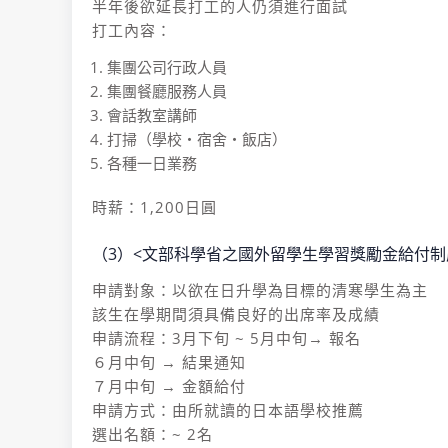
半年後欲延長打工的人仍須進行面試
打工內容：
集團公司行政人員
集團餐廳服務人員
會話教室講師
打掃（學校・宿舍・飯店）
各種一日業務
時薪：1,200日圓
（3）<文部科學省之國外留學生學習獎勵金給付制
申請對象：以欲在日升學為目標的清寒學生為主
該生在學期間須具備良好的出席率及成績
申請流程：3月下旬 ~ 5月中旬→ 報名
６月中旬 → 結果通知
７月中旬 → 金額給付
申請方式：由所就讀的日本語學校推薦
選出名額：~ 2名