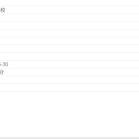
正校
ー
-30
分