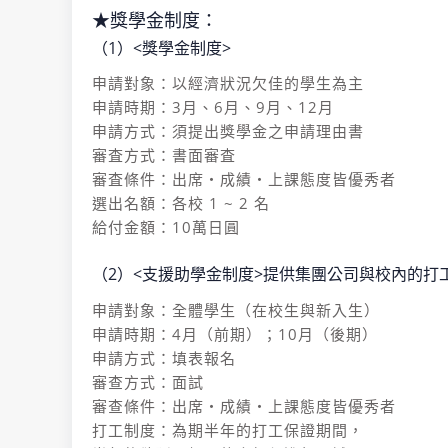
★獎學金制度：
（1）<獎學金制度>
申請對象：以經濟狀況欠佳的學生為主
申請時期：3月、6月、9月、12月
申請方式：須提出獎學金之申請理由書
審査方式：書面審査
審査條件：出席・成績・上課態度皆優秀者
選出名額：各校 1 ~ 2 名
給付金額：10萬日圓
（2）<支援助學金制度>提供集團公司與校內的打
申請對象：全體學生（在校生與新入生）
申請時期：4月（前期）；10月（後期）
申請方式：填表報名
審查方式：面試
審查條件：出席・成績・上課態度皆優秀者
打工制度：為期半年的打工保證期間，