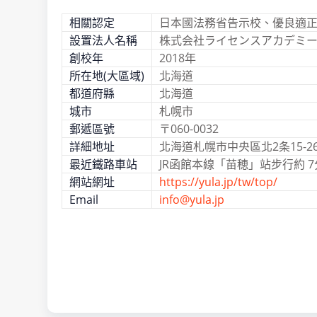
相關認定
日本國法務省告示校、優良適
設置法人名稱
株式会社ライセンスアカデミ
創校年
2018年
所在地(大區域)
北海道
都道府縣
北海道
城市
札幌市
郵遞區號
〒060-0032
詳細地址
北海道札幌市中央區北2条15-26
最近鐵路車站
JR函館本線「苗穂」站步行約 7
網站網址
https://yula.jp/tw/top/
Email
info@yula.jp