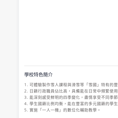
學校特色簡介
1. 可體驗製作雪人課程與滑雪等「雪國」特有的
2. 日籍行政職員佔比高，具備能在日常中頻繁使
3. 能深刻感受鮮明的四季變化，盡情享受不同季
4. 學生國籍比例均衡，能在豐富的多元國籍的學
5. 實施「一人一機」的數位化輔助教學。