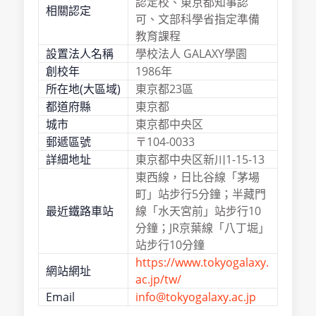
認定校、東京都知事認
相關認定
可、文部科學省指定準備
教育課程
設置法人名稱
學校法人 GALAXY學園
創校年
1986年
所在地(大區域)
東京都23區
都道府縣
東京都
城市
東京都中央区
郵遞區號
〒104-0033
詳細地址
東京都中央区新川1-15-13
東西線，日比谷線「茅場
町」站步行5分鐘；半藏門
最近鐵路車站
線「水天宮前」站步行10
分鐘；JR京葉線「八丁堀」
站步行10分鐘
https://www.tokyogalaxy.
網站網址
ac.jp/tw/
Email
info@tokyogalaxy.ac.jp