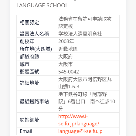
LANGUAGE SCHOOL
法務省在留許可申請取次
相關認定
認定校
設置法人名稱
学校法人清風明育社
創校年
2003年
所在地(大區域)
近畿地區
都道府縣
大阪府
城市
大阪市
郵遞區號
545-0042
大阪府大阪市阿倍野区丸
詳細地址
山通1-6-3
地下鉄谷町線「阿部野
最近鐵路車站
駅」6番出口 南へ徒歩10
分
http://www.i-
網站網址
seifu.jp/language/
Email
language@i-seifu.jp