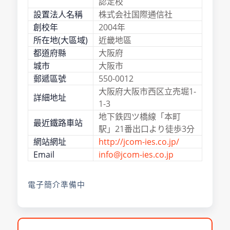
認定校
設置法人名稱
株式会社国際通信社
創校年
2004年
所在地(大區域)
近畿地區
都道府縣
大阪府
城市
大阪市
郵遞區號
550-0012
大阪府大阪市西区立売堀1-
詳細地址
1-3
地下鉄四ツ橋線「本町
最近鐵路車站
駅」21番出口より徒歩3分
網站網址
http://jcom-ies.co.jp/
Email
info@jcom-ies.co.jp
電子簡介準備中