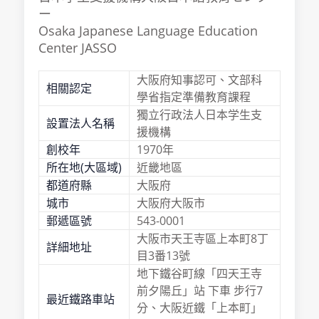
ー
Osaka Japanese Language Education
Center JASSO
大阪府知事認可、文部科
相關認定
學省指定準備教育課程
獨立行政法人日本学生支
設置法人名稱
援機構
創校年
1970年
所在地(大區域)
近畿地區
都道府縣
大阪府
城市
大阪府大阪市
郵遞區號
543-0001
大阪市天王寺區上本町8丁
詳細地址
目3番13號
地下鐵谷町線「四天王寺
前夕陽丘」站 下車 步行7
最近鐵路車站
分、大阪近鐵「上本町」