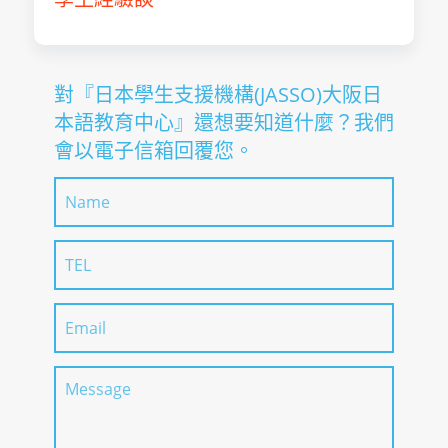
日本學生支援機構(JASSO)大
學校名稱
語教育中心
入學月
4月
日本學生支援機構(JASSO)大
學校名稱
對『日本學生支援機構(JASSO)大阪日
修業期間
1年
語教育中心
本語教育中心』還想要知道什麼？我們
總學習時數
1140
入學月
10月
會以電子信箱回覆您。
學習目的
升學日本語
修業期間
1.5年
取得學位/稱號
未設定
總學習時數
1680
預訂入學的前一年10月15日
學習目的
升學日本語
報名日期
止
取得學位/稱號
未設定
報名日期
預訂入學當4月30日以前截止
請聯絡
【大阪日本語教育中心 台北
報考方法說明
請聯絡
會會長 洪正光】
【大阪日本語教育中心 台北
Email:taiwanbiyori@gmai
報考方法說明
會會長 洪正光】
Email:taiwanbiyori@gmai
入學時必要日語程度
N4或日語學習時間300時間以
入學時必要日語程度
N5或日語學習時間150時間以