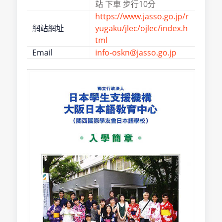
站 下車 步行10分
https://www.jasso.go.jp/r
網站網址
yugaku/jlec/ojlec/index.h
tml
Email
info-oskn@jasso.go.jp