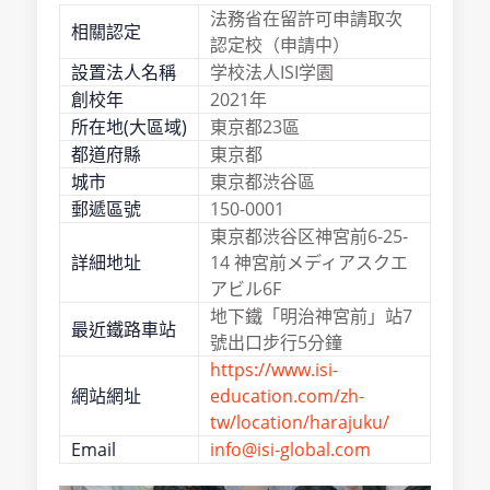
法務省在留許可申請取次
相關認定
認定校（申請中）
設置法人名稱
学校法人ISI学園
創校年
2021年
所在地(大區域)
東京都23區
都道府縣
東京都
城市
東京都渋谷區
郵遞區號
150-0001
東京都渋谷区神宮前6-25-
詳細地址
14 神宮前メディアスクエ
アビル6F
地下鐵「明治神宮前」站7
最近鐵路車站
號出口步行5分鐘
https://www.isi-
網站網址
education.com/zh-
tw/location/harajuku/
Email
info@isi-global.com