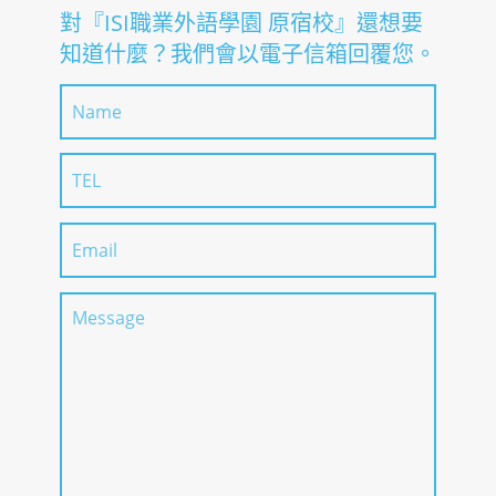
對『ISI職業外語學園 原宿校』還想要
甄選方式
等正本之證明
報考方法說明
知道什麼？我們會以電子信箱回覆您。
・文件審查、面
・理解本校之教
試
育理念與目的，
並認同其教育方
入學時必要日語程度
N5~N3
針，且有意願學
習至課程結束者
・有能力支付留
學期間所需經
費，並能完成本
校整個課程者
・身心健康，能
專心投入學業者
甄選方式
・文件審查、面
試
N5~N1或同等日語
入學時必要日語程度
能力試驗證明