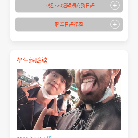
+
10週 /20週短期商務日語
+
職業日語課程
學生經驗談
ISI職業外語學園
學校名稱
原宿校
1月、4月、7月、
ISI職業外語學園
入學月
學校名稱
10月
原宿校
修業期間
10週／20週
1月、4月、7月、
入學月
總學習時數
24~
10月
學習目的
商業日本語
1年、1年3個月、
修業期間
1年6個月、1年9
取得學位/稱號
未設定
個月、2年
短期報名截止日為