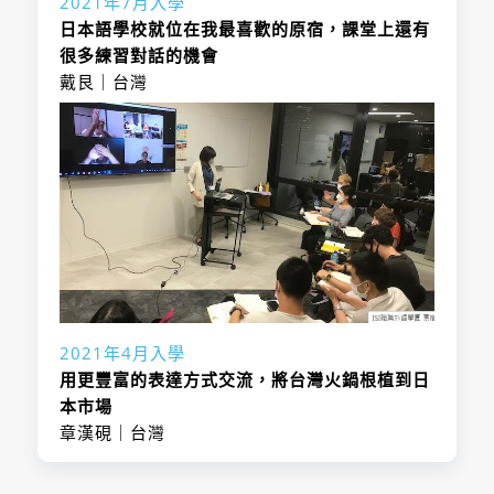
2021年7月入學
總學習時數
未設定
入學日
日本語學校就位在我最喜歡的原宿，課堂上還有
報名日期
插班入學者的入學
學習目的
商業日本語
很多練習對話的機會
日為開課日的30天
取得學位/稱號
未設定
戴艮｜台灣
前
預定入學月份的半
報名日期
年前
入學資格
・年滿18歲，有
入學資格
自主能力行為者
・在母國完成12
・理解本校之教
年以上學校教育
育理念與目的，
者，或具備同等
並認同其教育方
以上資格者
針，且有意願學
・高中畢業者，
習至課程結束者
須具備 JLPT N5
・有能力支付留
2021年4月入學
報考方法說明
等「日本語教育
學期間所需經
用更豐富的表達方式交流，將台灣火鍋根植到日
參照框架」A1 程
費，並能完成本
本市場
度的日語能力
次課程者
章漢硯｜台灣
・大學畢業者，
・身心健康，能
須提出大學畢業
專心投入學業者
證書，或效力同