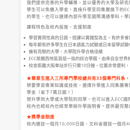
我們提供完善的升學輔導，並以優秀的大學及研究
​學生可以免繳入學金，直接升學至同集團旗下的E
的學生，也可以選擇內部升學至國際溝通學科。學
課程特色及校內設施、支援制度
學習實用性高的日語，授課以實踐型為主，有許多會
每年都有許多學生在日本語能力試驗或日本留學試驗
擁有亮眼的大學、大學院升學合格佳績
ECC是關西地區首屈一指的綜合學園，由來自全世界約
校舍距離大阪車站步行只需10分鐘，位置非常便利
★畢業生進入三所專門學校總共有33個專門科系
想要學習專業知識或技術，選擇升學進入同集團專
學金（省下7萬日圓！）
想升學到大學或大學院的同學，也可以進入ECC
校內也經校內也經常舉辦升學說明會，提供最完整
★獎學金制度
校內選拔一個月10,000日圓、文科省選拔一個月48