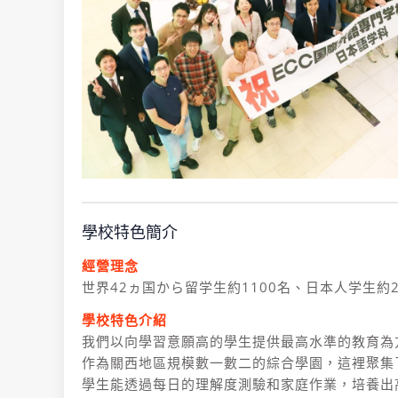
學校特色簡介
經營理念
世界42ヵ国から留学生約1100名、日本人学生約2
學校特色介紹
我們以向學習意願高的學生提供最高水準的教育為
作為關西地區規模數一數二的綜合學園，這裡聚集了來
學生能透過每日的理解度測驗和家庭作業，培養出