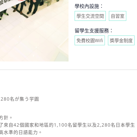
學校內設施：
學生交流空間
自習室
留學生支援服務：
免費校園Wifi
獎學金制度
280名が集う学園
方針。
自42個國家和地區的1,100名留學生以及2,280名日本學
高水準的日語能力。