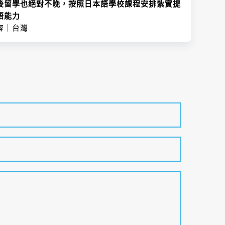
定
後留學也絕對不晚，按照日本語學校課程安排紮實提
語能力
N1
容｜台灣