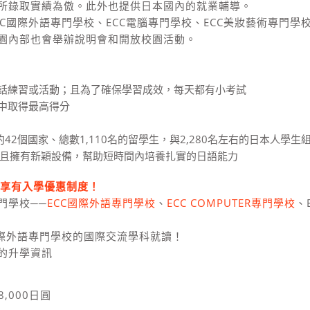
所錄取實績為傲。此外也提供日本國內的就業輔導。
CC國際外語專門學校、ECC電腦專門學校、ECC美妝藝術專門
園內部也會舉辦說明會和開放校園活動。
話練習或活動；且為了確保學習成效，每天都有小考試
中取得最高得分
42個國家、總數1,110名的留學生，與2,280名左右的日本人學
，且擁有新穎設備，幫助短時間內培養扎實的日語能力
，享有入學優惠制度！
門學校──
ECC國際外語專門學校
、
ECC COMPUTER專門學校
、
國際外語專門學校的國際交流學科就讀！
的升學資訊
,000日圓