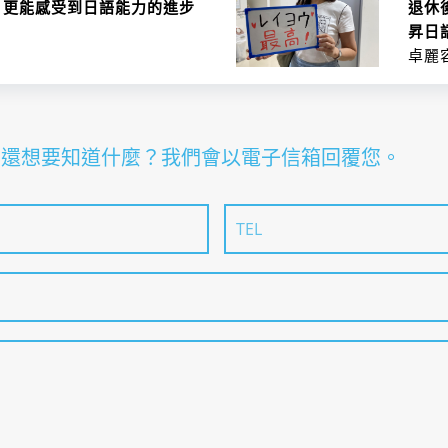
報考方法說明
未設
，更能感受到日語能力的進步
退休
昇日
入學時必要日語程度
入門~
卓麗
科』還想要知道什麼？我們會以電子信箱回覆您。