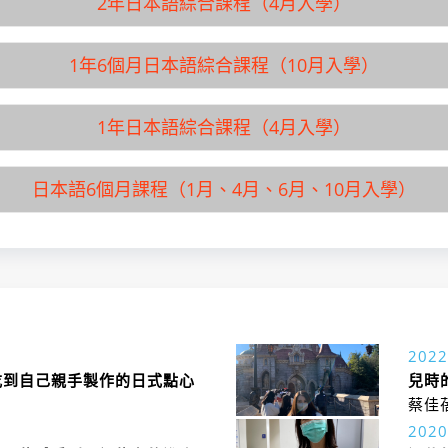
2年日本語綜合課程（4月入學）
1年6個月日本語綜合課程（10月入學）
學校名稱
EC
入學月
4月
修業期間
2年
1年日本語綜合課程（4月入學）
學校名稱
EC
總學習時數
1,80
入學月
10月
學習目的
升學
修業期間
1年
日本語6個月課程（1月、4月、6月、10月入學）
學校名稱
EC
取得學位/稱號
未設
總學習時數
1,35
入學月
4月
報名日期
預定
學習目的
升學
修業期間
1年
學校名稱
EC
報考方法說明
未設
取得學位/稱號
未設
總學習時數
900
入學月
1月
入學時必要日語程度
入門~
報名日期
預定
學習目的
升學
修業期間
6個
報考方法說明
未設
取得學位/稱號
未設
總學習時數
450
202
入學時必要日語程度
入門~
報名日期
預定
學習目的
生活
吃到自己親手製作的日式點心
兒時
報考方法說明
未設
取得學位/稱號
未設
蔡佳
入學時必要日語程度
入門~
報名日期
課程
202