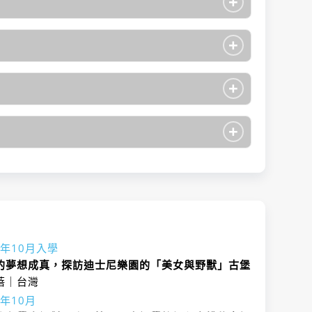
+
+
C國際外語專門學校 日本語學科
+
C國際外語專門學校 日本語學科
0
日本語、商業日本語、生活會話日本語
+
6個月
C國際外語專門學校 日本語學科
定
0
入學的前一年10月下旬前
日本語、商業日本語、生活會話日本語
C國際外語專門學校 日本語學科
定
定
、4月、6月、10月
N1
入學的同一年5月中旬前
日本語、商業日本語、生活會話日本語
月
定
定
2年10月入學
N1
入學的前一年10月下旬前
會話日本語
的夢想成真，探訪迪士尼樂園的「美女與野獸」古堡
定
定
蓓｜台灣
N1
開始前一個月的最後一個工作天止
0年10月