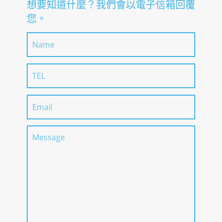
報考方法說明
未設定
想要知道什麼？我們會以電子信箱回覆
預定入學的同一年
1月、4月、7月、
學習目的
升學日本語
報名日期
入學月
您。
入學時必要日語程度
入門~N1
5月5日前
10月
取得學位/稱號
未設定
報考方法說明
修業期間
未設定
1週~11週
預定入學的前一年
報名日期
入學時必要日語程度
總學習時數
N5
22.5~
11月15日前
學習目的
升學日本語
報考方法說明
未設定
取得學位/稱號
未設定
入學時必要日語程度
N3
報名日期
額滿為止
報考方法說明
未設定
入學時必要日語程度
未設定