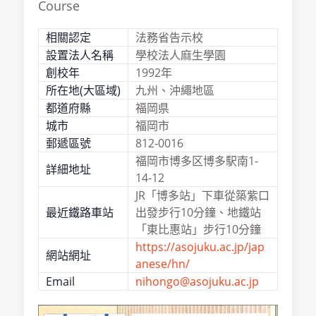
Course
相關認定
法務省告示校
設置法人名稱
學校法人麻生學園
創校年
1992年
所在地(大區域)
九州、沖繩地區
都道府縣
福岡県
城市
福岡市
郵遞區號
812-0016
福岡市博多区博多駅南1-
詳細地址
14-12
JR「博多站」下車從築紫口
最近鐵路車站
出發步行10分鐘、地鐵站
「東比惠站」步行10分鐘
https://asojuku.ac.jp/jap
網站網址
anese/hn/
Email
nihongo@asojuku.ac.jp