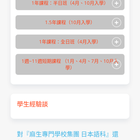
+
1年課程：半日班（4月、10月入學）
+
1.5年課程（10月入學）
+
1年課程：全日班（4月入學）
1週~11週短期課程 （1月、4月、7月、10月入
+
麻生專門學校集團
學校名稱
學）
日本語科
入學月
4月、10月
麻生專門學校集團
學校名稱
修業期間
1年
日本語科
總學習時數
760
入學月
10月
麻生專門學校集團
學生經驗談
學校名稱
學習目的
升學日本語
修業期間
1年6個月
日本語科
取得學位/稱號
未設定
總學習時數
1,200
入學月
4月
預定入學的前一年
學習目的
升學日本語
修業期間
1年
麻生專門學校集團
報名日期
學校名稱
11月15日前
對『麻生專門學校集團 日本語科』還
取得學位/稱號
未設定
日本語科
總學習時數
850