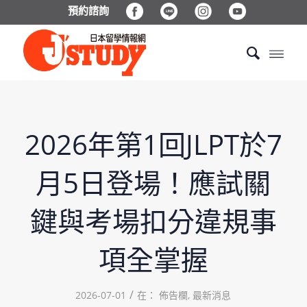
預約諮詢
2026年第1回JLPT於7
月5日登場！應試關
鍵與考場扣分違規事
項全掌握
/
2026-07-01
在：
佈告欄
,
最新消息